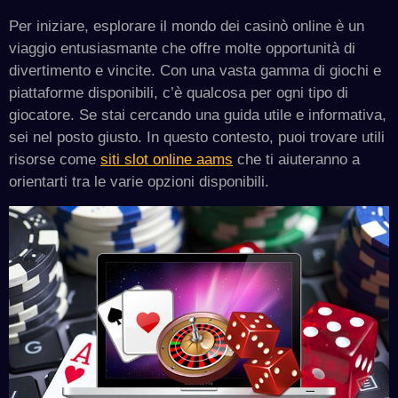
Per iniziare, esplorare il mondo dei casinò online è un
viaggio entusiasmante che offre molte opportunità di
divertimento e vincite. Con una vasta gamma di giochi e
piattaforme disponibili, c’è qualcosa per ogni tipo di
giocatore. Se stai cercando una guida utile e informativa,
sei nel posto giusto. In questo contesto, puoi trovare utili
risorse come
siti slot online aams
che ti aiuteranno a
orientarti tra le varie opzioni disponibili.