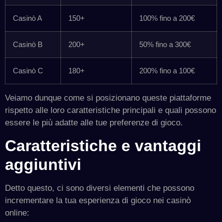
Casinò A
150+
100% fino a 200€
Casinò B
200+
50% fino a 300€
Casinò C
180+
200% fino a 100€
Veiamo dunque come si posizionano queste piattaforme
rispetto alle loro caratteristiche principali e quali possono
essere le più adatte alle tue preferenze di gioco.
Caratteristiche e vantaggi
aggiuntivi
Detto questo, ci sono diversi elementi che possono
incrementare la tua esperienza di gioco nei casinò
online: