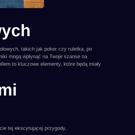
wych
łowych, takich jak poker czy ruletka, po
chniki mogą wpłynąć na Twoje szanse na
ollem to kluczowe elementy, które będą miały
mi
ie tej ekscytującej przygody.