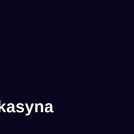
 kasyna