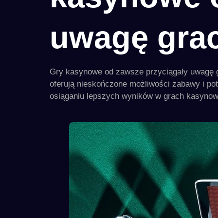
uwagę grac
Gry kasynowe od zawsze przyciągały uwagę gr
oferują nieskończone możliwości zabawy i po
osiąganiu lepszych wyników w grach kasynowy