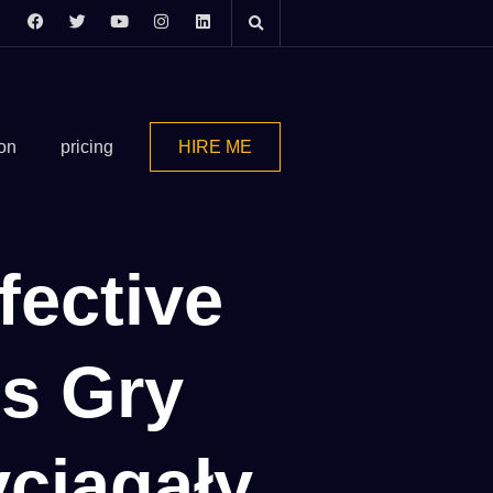
on
pricing
HIRE ME
fective
es Gry
ciągały