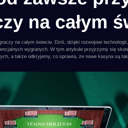
zy na całym ś
aczy na całym świecie. Dziś, dzięki rozwojowi technologi
tencjalnych wygranych. W tym artykule przyjrzymy się sku
ch, a także odkryjemy, co sprawia, że nowe kasyna są tak 