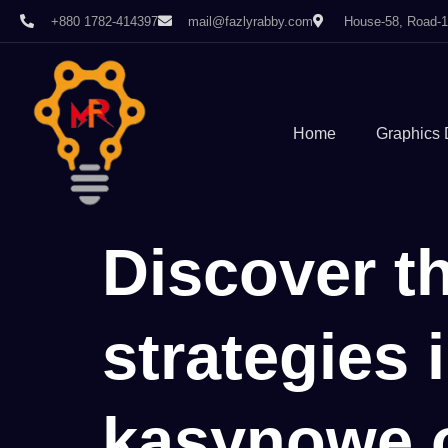
+880 1782-414397
mail@fazlyrabby.com
House-58, Road-1 
Home
Graphics 
Discover th
strategies
kasynowe o