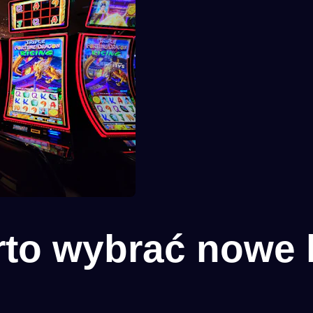
rto wybrać nowe