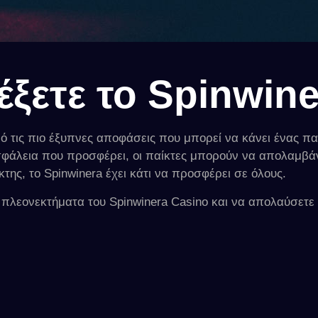
λέξετε το Spinwin
πό τις πιο έξυπνες αποφάσεις που μπορεί να κάνει ένας πα
 ασφάλεια που προσφέρει, οι παίκτες μπορούν να απολαμβά
ίκτης, το Spinwinera έχει κάτι να προσφέρει σε όλους.
α πλεονεκτήματα του Spinwinera Casino και να απολαύσετε