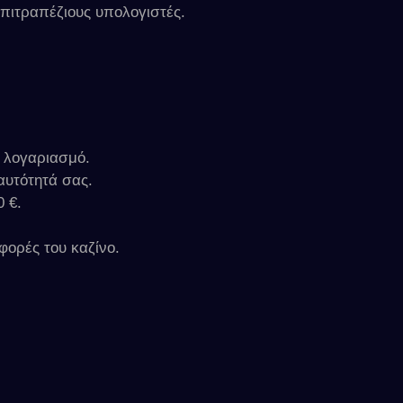
επιτραπέζιους υπολογιστές.
ο λογαριασμό.
αυτότητά σας.
 €.
φορές του καζίνο.