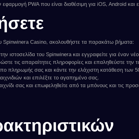
ην εφαρμογή PWA που είναι διαθέσιμη για iOS, Android και 
ήσετε
υ Spinwinera Casino, ακολουθήστε τα παρακάτω βήματα:
την ιστοσελίδα του Spinwinera και εγγραφείτε για έναν νέ
στε τις απαραίτητες πληροφορίες και επαληθεύστε την τ
πο πληρωμής σας και κάντε την ελάχιστη κατάθεση των 50
αιχνιδιών και επιλέξτε το αγαπημένο σας.
χνίδι σας και επωφεληθείτε από τα μπόνους και τις προσ
ακτηριστικών