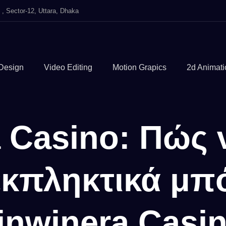
, Sector-12, Uttara, Dhaka
Design
Video Editing
Motion Grapics
2d Animati
 Casino: Πώς 
εκπληκτικά μπ
inwinera Casin