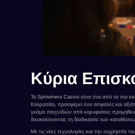
Κύρια Επισ
Το Spinwinera Casino είναι ένα από τα πιο κ
Κουρασάο, προσφέρει ένα ασφαλές και αξιόπ
γκάμα παιχνιδιών από κορυφαίους προμηθευτ
διευκολύνοντας τη διαδικασία των καταθέσε
Με τις νέες τεχνολογίες και την ευχρηστία τ