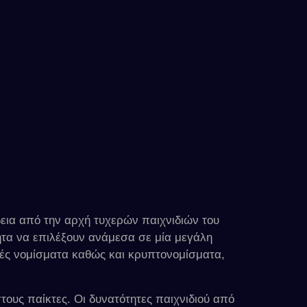
δεια από την αρχή τυχερών παιχνιδιών του
ητα να επιλέξουν ανάμεσα σε μία μεγάλη
ές νομίσματα καθώς και κρυπτονομίσματα,
στους παίκτες. Οι δυνατότητες παιχνιδιού από