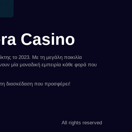
era Casino
ίκτης το 2023. Με τη μεγάλη ποικιλία
νουν μία μοναδική εμπειρία κάθε φορά που
 τη διασκέδαση που προσφέρει!
All rights reserved