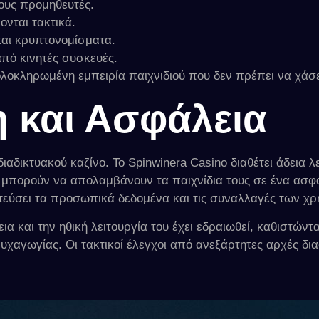
ους προμηθευτές.
νται τακτικά.
και κρυπτονομίσματα.
ό κινητές συσκευές.
ολοκληρωμένη εμπειρία παιχνιδιού που δεν πρέπει να χάσε
 και Ασφάλεια
διαδικτυακού καζίνο. Το Spinwinera Casino διαθέτει άδεια 
ες μπορούν να απολαμβάνουν τα παιχνίδια τους σε ένα ασ
τεύσει τα προσωπικά δεδομένα και τις συναλλαγές των χ
ια και την ηθική λειτουργία του έχει εδραιωθεί, καθιστών
χαγωγίας. Οι τακτικοί έλεγχοι από ανεξάρτητες αρχές διασφ