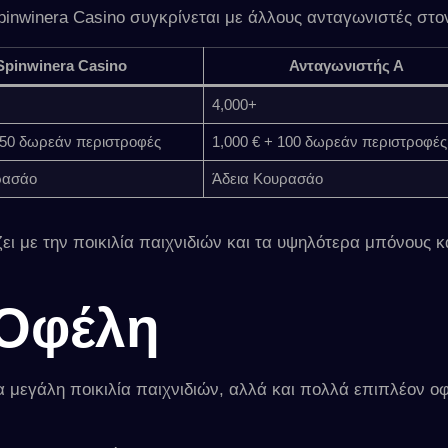
inwinera Casino συγκρίνεται με άλλους ανταγωνιστές στο
Spinwinera Casino
Ανταγωνιστής Α
4,000+
250 δωρεάν περιστροφές
1,000 € + 100 δωρεάν περιστροφές
ρασάο
Άδεια Κουρασάο
ζει με την ποικιλία παιχνιδιών και τα υψηλότερα μπόνους 
 Οφέλη
α μεγάλη ποικιλία παιχνιδιών, αλλά και πολλά επιπλέον οφ