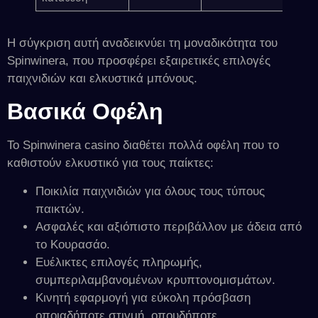
Η σύγκριση αυτή αναδεικνύει τη μοναδικότητα του
Spinwinera, που προσφέρει εξαιρετικές επιλογές
παιχνιδιών και ελκυστικά μπόνους.
Βασικά Οφέλη
Το Spinwinera casino διαθέτει πολλά οφέλη που το
καθιστούν ελκυστικό για τους παίκτες:
Ποικιλία παιχνιδιών για όλους τους τύπους
παικτών.
Ασφαλές και αξιόπιστο περιβάλλον με άδεια από
το Κουρασάο.
Ευέλικτες επιλογές πληρωμής,
συμπεριλαμβανομένων κρυπτονομισμάτων.
Κινητή εφαρμογή για εύκολη πρόσβαση
οποιαδήποτε στιγμή, οπουδήποτε.