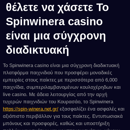
θέλετε να χάσετε Το
Spinwinera casino
είναι μια σύγχρονη
διαδικτυακή
Το Spinwinera casino είναι μια σύγχρονη διαδικτυακή
πλατφόρμα παιχνιδιού που προσφέρει μοναδικές
εμπειρίες στους παίκτες με περισσότερα από 6,000
παιχνίδια, συμπεριλαμβανομένων κουλοχέρηδων και
live casino. Με άδεια λειτουργίας από την αρχή
τυχερών παιχνιδιών του Κουρασάο, το Spinwinera
https://spin-winera.net.gr/
εξασφαλίζει ένα ασφαλές και
αξιόπιστο περιβάλλον για τους παίκτες. Εντυπωσιακά
μπόνους και προσφορές, καθώς και υποστήριξη