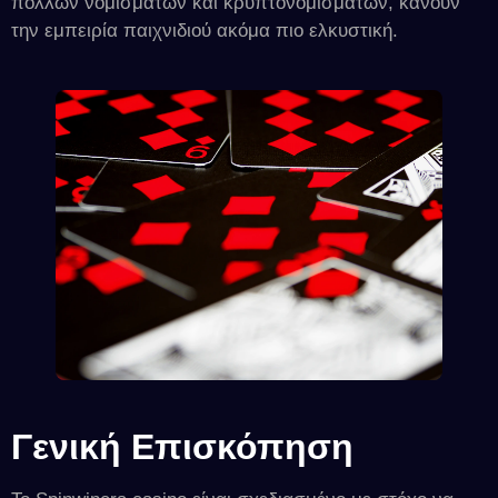
πολλών νομισμάτων και κρυπτονομισμάτων, κάνουν
την εμπειρία παιχνιδιού ακόμα πιο ελκυστική.
Γενική Επισκόπηση