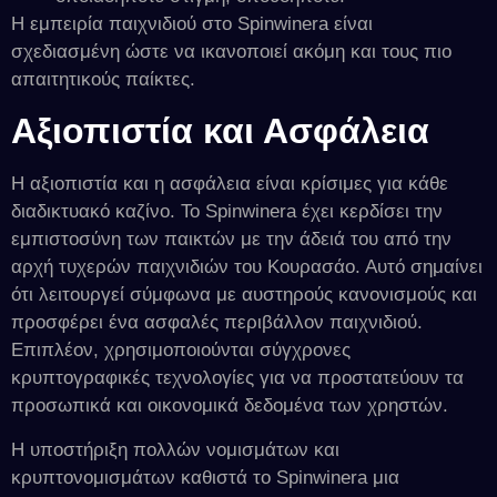
Η εμπειρία παιχνιδιού στο Spinwinera είναι
σχεδιασμένη ώστε να ικανοποιεί ακόμη και τους πιο
απαιτητικούς παίκτες.
Αξιοπιστία και Ασφάλεια
Η αξιοπιστία και η ασφάλεια είναι κρίσιμες για κάθε
διαδικτυακό καζίνο. Το Spinwinera έχει κερδίσει την
εμπιστοσύνη των παικτών με την άδειά του από την
αρχή τυχερών παιχνιδιών του Κουρασάο. Αυτό σημαίνει
ότι λειτουργεί σύμφωνα με αυστηρούς κανονισμούς και
προσφέρει ένα ασφαλές περιβάλλον παιχνιδιού.
Επιπλέον, χρησιμοποιούνται σύγχρονες
κρυπτογραφικές τεχνολογίες για να προστατεύουν τα
προσωπικά και οικονομικά δεδομένα των χρηστών.
Η υποστήριξη πολλών νομισμάτων και
κρυπτονομισμάτων καθιστά το Spinwinera μια