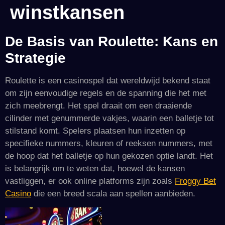
winstkansen
De Basis van Roulette: Kans en
Strategie
Roulette is een casinospel dat wereldwijd bekend staat
om zijn eenvoudige regels en de spanning die het met
zich meebrengt. Het spel draait om een draaiende
cilinder met genummerde vakjes, waarin een balletje tot
stilstand komt. Spelers plaatsen hun inzetten op
specifieke nummers, kleuren of reeksen nummers, met
de hoop dat het balletje op hun gekozen optie landt. Het
is belangrijk om te weten dat, hoewel de kansen
vastliggen, er ook online platforms zijn zoals
Froggy Bet
Casino
die een breed scala aan spellen aanbieden.