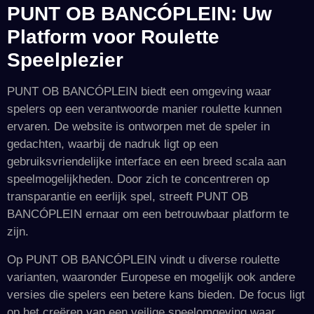
PUNT OB BANCÓPLEIN: Uw
Platform voor Roulette
Speelplezier
PUNT OB BANCÓPLEIN biedt een omgeving waar
spelers op een verantwoorde manier roulette kunnen
ervaren. De website is ontworpen met de speler in
gedachten, waarbij de nadruk ligt op een
gebruiksvriendelijke interface en een breed scala aan
speelmogelijkheden. Door zich te concentreren op
transparantie en eerlijk spel, streeft PUNT OB
BANCÓPLEIN ernaar om een betrouwbaar platform te
zijn.
Op PUNT OB BANCÓPLEIN vindt u diverse roulette
varianten, waaronder Europese en mogelijk ook andere
versies die spelers een betere kans bieden. De focus ligt
op het creëren van een veilige speelomgeving waar