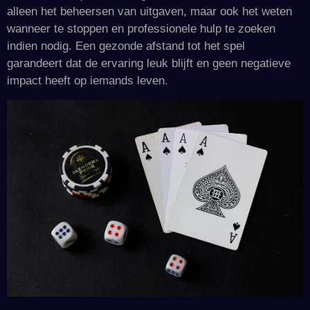
alleen het beheersen van uitgaven, maar ook het weten
wanneer te stoppen en professionele hulp te zoeken
indien nodig. Een gezonde afstand tot het spel
garandeert dat de ervaring leuk blijft en geen negatieve
impact heeft op iemands leven.