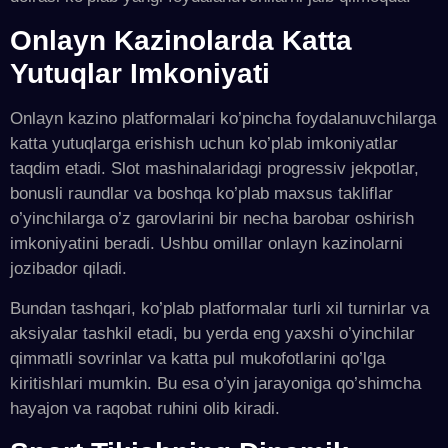
Onlayn Kazinolarda Katta
Yutuqlar Imkoniyati
Onlayn kazino platformalari ko’pincha foydalanuvchilarga
katta yutuqlarga erishish uchun ko’plab imkoniyatlar
taqdim etadi. Slot mashinalaridagi progressiv jekpotlar,
bonusli raundlar va boshqa ko’plab maxsus takliflar
o’yinchilarga o’z garovlarini bir necha barobar oshirish
imkoniyatini beradi. Ushbu omillar onlayn kazinolarni
jozibador qiladi.
Bundan tashqari, ko’plab platformalar turli xil turnirlar va
aksiyalar tashkil etadi, bu yerda eng yaxshi o’yinchilar
qimmatli sovrinlar va katta pul mukofotlarini qo’lga
kiritishlari mumkin. Bu esa o’yin jarayoniga qo’shimcha
hayajon va raqobat ruhini olib kiradi.