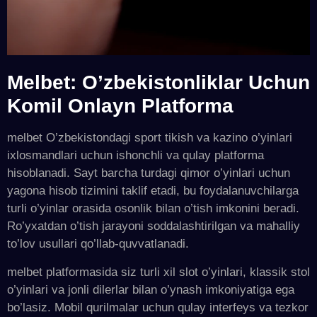
Melbet: O’zbekistonliklar Uchun
Komil Onlayn Platforma
melbet O’zbekistondagi sport tikish va kazino o’yinlari
ixlosmandlari uchun ishonchli va qulay platforma
hisoblanadi. Sayt barcha turdagi qimor o’yinlari uchun
yagona hisob tizimini taklif etadi, bu foydalanuvchilarga
turli o’yinlar orasida osonlik bilan o’tish imkonini beradi.
Ro’yxatdan o’tish jarayoni soddalashtirilgan va mahalliy
to’lov usullari qo’llab-quvvatlanadi.
melbet platformasida siz turli xil slot o’yinlari, klassik stol
o’yinlari va jonli dilerlar bilan o’ynash imkoniyatiga ega
bo’lasiz. Mobil qurilmalar uchun qulay interfeys va tezkor