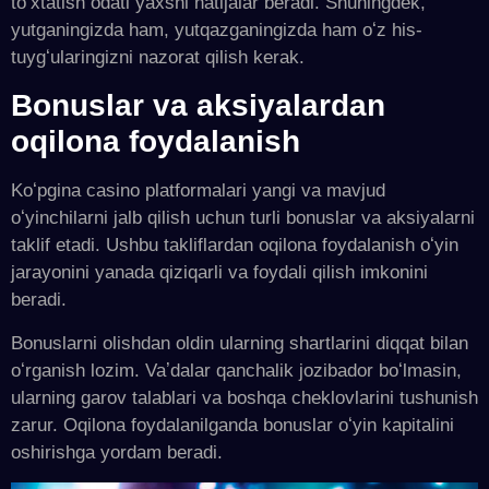
toʻxtatish odati yaxshi natijalar beradi. Shuningdek,
yutganingizda ham, yutqazganingizda ham oʻz his-
tuygʻularingizni nazorat qilish kerak.
Bonuslar va aksiyalardan
oqilona foydalanish
Koʻpgina casino platformalari yangi va mavjud
oʻyinchilarni jalb qilish uchun turli bonuslar va aksiyalarni
taklif etadi. Ushbu takliflardan oqilona foydalanish oʻyin
jarayonini yanada qiziqarli va foydali qilish imkonini
beradi.
Bonuslarni olishdan oldin ularning shartlarini diqqat bilan
oʻrganish lozim. Vaʼdalar qanchalik jozibador boʻlmasin,
ularning garov talablari va boshqa cheklovlarini tushunish
zarur. Oqilona foydalanilganda bonuslar oʻyin kapitalini
oshirishga yordam beradi.