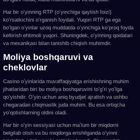
Har bir oʻyinning RTP (oʻyinchiga qaytish foizi)
koʻrsatkichini oʻrganish foydali. Yuqori RTP ga ega
boʻlgan oʻyinlar uzoq muddatda oʻyinchiga koʻproq foyda
keltirish ehtimoli yuqori. Shuningdek, oʻyinning qoidalari
va mexanikasi bilan tanishib chiqish muhimdir.
Moliya boshqaruvi va
cheklovlar
Casino oʻyinlarida muvaffaqiyatga erishishning muhim
jihatlaridan biri bu moliya boshqaruvini toʻgʻri yoʻlga
qoʻyishdir. Oʻyin uchun aniq byudjet ajratish va ushbu
chegaradan chiqmaslik juda muhim. Bu esa ortiqcha
yoʻqotishlarning oldini oladi.
Har bir oʻyin sessiyasi uchun maʼlum bir miqdorni
belgilab olish va bu miqdorga erishilganda oʻyinni