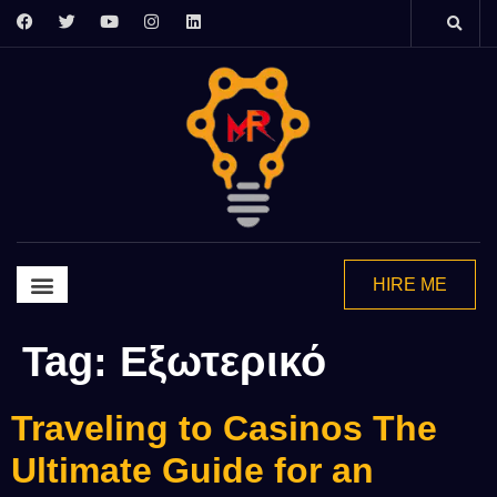
HIRE ME
Graphics Design
Video Editing
Motion Grapics
2d Animation
Tag:
Εξωτερικό
Traveling to Casinos The
Ultimate Guide for an