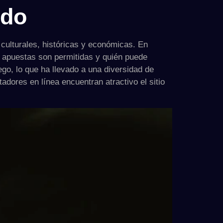
ndo
s culturales, históricas y económicas. En
e apuestas son permitidas y quién puede
ego, lo que ha llevado a una diversidad de
ores en línea encuentran atractivo el sitio