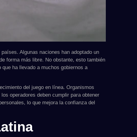
e países. Algunas naciones han adoptado un
 de forma más libre. No obstante, esto también
lo que ha llevado a muchos gobiernos a
recimiento del juego en línea. Organismos
 los operadores deben cumplir para obtener
personales, lo que mejora la confianza del
atina