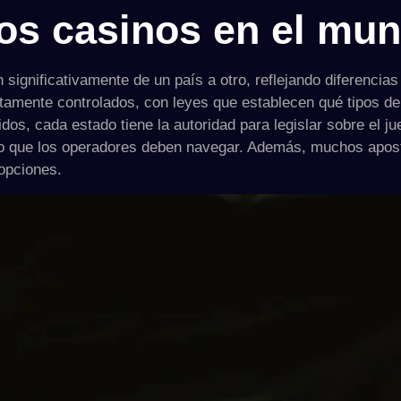
los casinos en el mu
 significativamente de un país a otro, reflejando diferencia
ctamente controlados, con leyes que establecen qué tipos d
os, cada estado tiene la autoridad para legislar sobre el ju
 que los operadores deben navegar. Además, muchos apostad
 opciones.