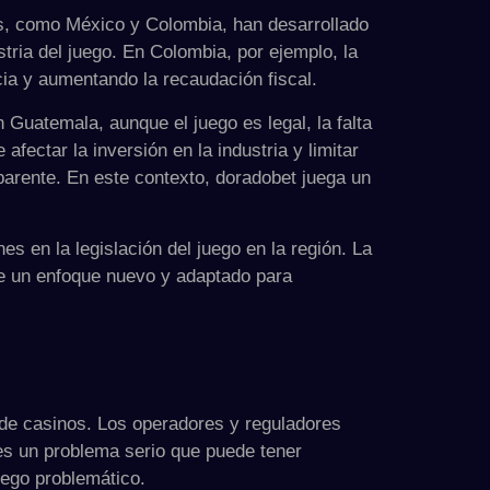
es, como México y Colombia, han desarrollado
tria del juego. En Colombia, por ejemplo, la
ia y aumentando la recaudación fiscal.
 Guatemala, aunque el juego es legal, la falta
fectar la inversión en la industria y limitar
arente. En este contexto, doradobet juega un
s en la legislación del juego en la región. La
re un enfoque nuevo y adaptado para
s de casinos. Los operadores y reguladores
es un problema serio que puede tener
uego problemático.