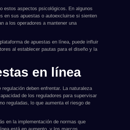
o estos aspectos psicológicos. En algunos
s en sus apuestas o autoexcluirse si sienten
dan a los operadores a mantener una
plataforma de apuestas en línea, puede influir
ores al establecer pautas para el diseño y la
estas en línea
 regulación deben enfrentar. La naturaleza
a capacidad de los reguladores para supervisar
 no reguladas, lo que aumenta el riesgo de
rás en la implementación de normas que
línea está en aumento, y los marcos