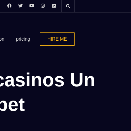
on
pricing
HIRE ME
casinos Un
bet