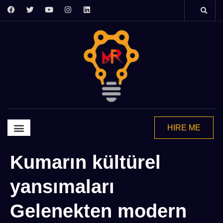
HIRE ME
Graphics Design
Video Editing
Motion Grapics
2d Animation
Kumarın kültürel
yansımaları
Gelenekten modern