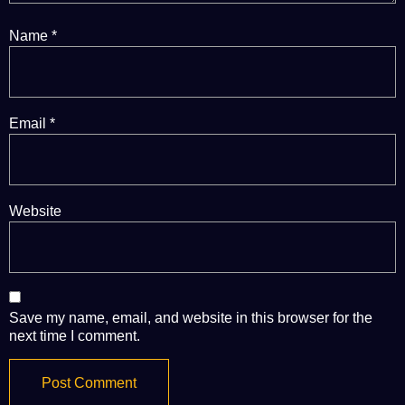
Name
*
Email
*
Website
Save my name, email, and website in this browser for the
next time I comment.