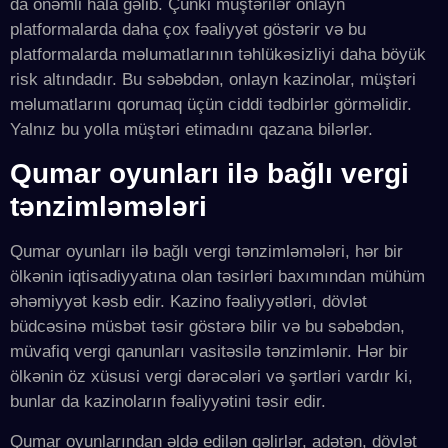
da önəmli hala gəlib. Çünki müştərilər onlayn
platformalarda daha çox fəaliyyət göstərir və bu
platformalarda məlumatlarının təhlükəsizliyi daha böyük
risk altındadır. Bu səbəbdən, onlayn kazinolar, müştəri
məlumatlarını qorumaq üçün ciddi tədbirlər görməlidir.
Yalnız bu yolla müştəri etimadını qazana bilərlər.
Qumar oyunları ilə bağlı vergi
tənzimləmələri
Qumar oyunları ilə bağlı vergi tənzimləmələri, hər bir
ölkənin iqtisadiyyatına olan təsirləri baxımından mühüm
əhəmiyyət kəsb edir. Kazino fəaliyyətləri, dövlət
büdcəsinə müsbət təsir göstərə bilir və bu səbəbdən,
müvafiq vergi qanunları vasitəsilə tənzimlənir. Hər bir
ölkənin öz xüsusi vergi dərəcələri və şərtləri vardır ki,
bunlar da kazinoların fəaliyyətini təsir edir.
Qumar oyunlarından əldə edilən gəlirlər, adətən, dövlət