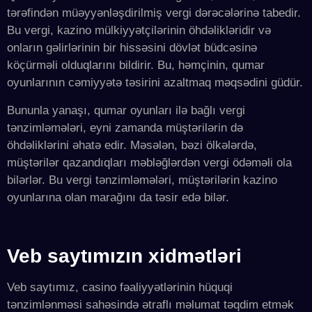
tərəfindən müəyyənləşdirilmiş vergi dərəcələrinə tabedir.
Bu vergi, kazino mülkiyyətçilərinin öhdəlikləridir və
onların gəlirlərinin bir hissəsini dövlət büdcəsinə
köçürməli olduqlarını bildirir. Bu, həmçinin, qumar
oyunlarının cəmiyyətə təsirini azaltmaq məqsədini güdür.
Bununla yanaşı, qumar oyunları ilə bağlı vergi
tənzimləmələri, eyni zamanda müştərilərin də
öhdəliklərini əhatə edir. Məsələn, bəzi ölkələrdə,
müştərilər qazandıqları məbləğlərdən vergi ödəməli ola
bilərlər. Bu vergi tənzimləmələri, müştərilərin kazino
oyunlarına olan marağını da təsir edə bilər.
Veb saytımızın xidmətləri
Veb saytımız, casino fəaliyyətlərinin hüquqi
tənzimlənməsi sahəsində ətraflı məlumat təqdim etmək