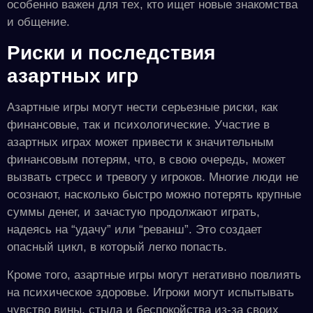
особенно важен для тех, кто ищет новые знакомства
и общение.
Риски и последствия
азартных игр
Азартные игры могут нести серьезные риски, как
финансовые, так и психологические. Участие в
азартных играх может привести к значительным
финансовым потерям, что, в свою очередь, может
вызвать стресс и тревогу у игроков. Многие люди не
осознают, насколько быстро можно потерять крупные
суммы денег, и зачастую продолжают играть,
надеясь на “удачу” или “реванш”. Это создает
опасный цикл, в который легко попасть.
Кроме того, азартные игры могут негативно повлиять
на психическое здоровье. Игроки могут испытывать
чувство вины, стыда и беспокойства из-за своих