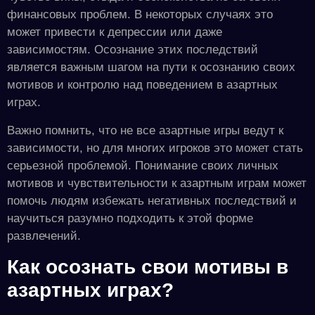
финансовых проблем. В некоторых случаях это
может привести к депрессии или даже
зависимостям. Осознание этих последствий
является важным шагом на пути к осознанию своих
мотивов и контролю над поведением в азартных
играх.
Важно помнить, что не все азартные игры ведут к
зависимости, но для многих игроков это может стать
серьезной проблемой. Понимание своих личных
мотивов и чувствительности к азартным играм может
помочь людям избежать негативных последствий и
научиться разумно подходить к этой форме
развлечений.
Как осознать свои мотивы в
азартных играх?