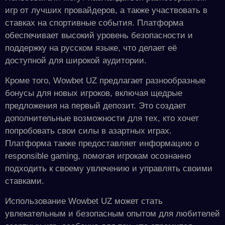
игр от лучших провайдеров, а также участвовать в
ставках на спортивные события. Платформа
обеспечивает высокий уровень безопасности и
поддержку на русском языке, что делает её
доступной для широкой аудитории.
Кроме того, Wowbet UZ предлагает разнообразные
бонусы для новых игроков, включая щедрые
предложения на первый депозит. Это создает
дополнительные возможности для тех, кто хочет
попробовать свои силы в азартных играх.
Платформа также предоставляет информацию о
responsible gaming, помогая игрокам осознанно
подходить к своему увлечению и управлять своими
ставками.
Использование Wowbet UZ может стать
увлекательным и безопасным опытом для любителей