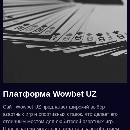
Платформа Wowbet UZ
Сайт Wowbet UZ предлагает широкий выбор
азартных игр и спортивных ставок, что делает его
отличным местом для любителей азартных игр.
Пользователи могут наслаждаться разнообразием