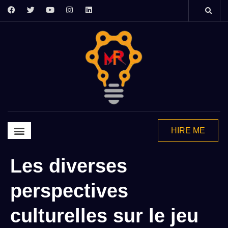
HIRE ME
Graphics Design
Video Editing
Motion Grapics
2d Animation
Les diverses
perspectives
culturelles sur le jeu