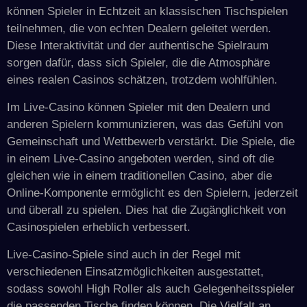
können Spieler in Echtzeit an klassischen Tischspielen
teilnehmen, die von echten Dealern geleitet werden.
Diese Interaktivität und der authentische Spielraum
sorgen dafür, dass sich Spieler, die die Atmosphäre
eines realen Casinos schätzen, trotzdem wohlfühlen.
Im Live-Casino können Spieler mit den Dealern und
anderen Spielern kommunizieren, was das Gefühl von
Gemeinschaft und Wettbewerb verstärkt. Die Spiele, die
in einem Live-Casino angeboten werden, sind oft die
gleichen wie in einem traditionellen Casino, aber die
Online-Komponente ermöglicht es den Spielern, jederzeit
und überall zu spielen. Dies hat die Zugänglichkeit von
Casinospielen erheblich verbessert.
Live-Casino-Spiele sind auch in der Regel mit
verschiedenen Einsatzmöglichkeiten ausgestattet,
sodass sowohl High Roller als auch Gelegenheitsspieler
die passenden Tische finden können. Die Vielfalt an