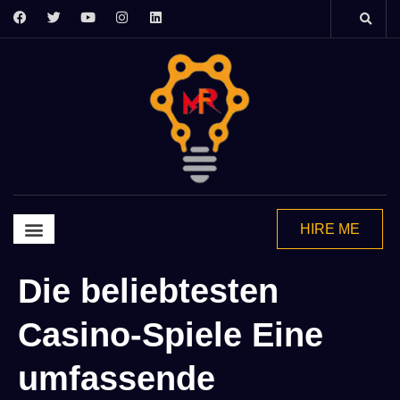
HIRE ME
Graphics Design
Video Editing
Motion Grapics
2d Animation
Die beliebtesten
Casino-Spiele Eine
umfassende