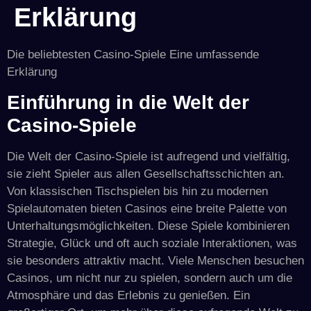
Erklärung
Die beliebtesten Casino-Spiele Eine umfassende
Erklärung
Einführung in die Welt der
Casino-Spiele
Die Welt der Casino-Spiele ist aufregend und vielfältig,
sie zieht Spieler aus allen Gesellschaftsschichten an.
Von klassischen Tischspielen bis hin zu modernen
Spielautomaten bieten Casinos eine breite Palette von
Unterhaltungsmöglichkeiten. Diese Spiele kombinieren
Strategie, Glück und oft auch soziale Interaktionen, was
sie besonders attraktiv macht. Viele Menschen besuchen
Casinos, um nicht nur zu spielen, sondern auch um die
Atmosphäre und das Erlebnis zu genießen. Ein