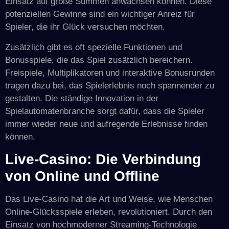
Einsatz auf große Summen anwachsen können. Diese
potenziellen Gewinne sind ein wichtiger Anreiz für
Spieler, die ihr Glück versuchen möchten.
Zusätzlich gibt es oft spezielle Funktionen und
Bonusspiele, die das Spiel zusätzlich bereichern.
Freispiele, Multiplikatoren und interaktive Bonusrunden
tragen dazu bei, das Spielerlebnis noch spannender zu
gestalten. Die ständige Innovation in der
Spielautomatenbranche sorgt dafür, dass die Spieler
immer wieder neue und aufregende Erlebnisse finden
können.
Live-Casino: Die Verbindung
von Online und Offline
Das Live-Casino hat die Art und Weise, wie Menschen
Online-Glücksspiele erleben, revolutioniert. Durch den
Einsatz von hochmoderner Streaming-Technologie