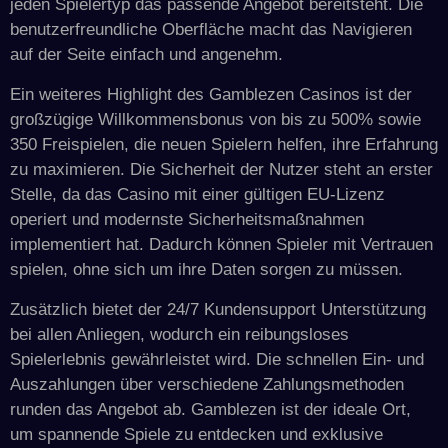
jeden Spielertyp das passende Angebot bereitsteht. Die
benutzerfreundliche Oberfläche macht das Navigieren
auf der Seite einfach und angenehm.
Ein weiteres Highlight des Gamblezen Casinos ist der
großzügige Willkommensbonus von bis zu 500% sowie
350 Freispielen, die neuen Spielern helfen, ihre Erfahrung
zu maximieren. Die Sicherheit der Nutzer steht an erster
Stelle, da das Casino mit einer gültigen EU-Lizenz
operiert und modernste Sicherheitsmaßnahmen
implementiert hat. Dadurch können Spieler mit Vertrauen
spielen, ohne sich um ihre Daten sorgen zu müssen.
Zusätzlich bietet der 24/7 Kundensupport Unterstützung
bei allen Anliegen, wodurch ein reibungsloses
Spielerlebnis gewährleistet wird. Die schnellen Ein- und
Auszahlungen über verschiedene Zahlungsmethoden
runden das Angebot ab. Gamblezen ist der ideale Ort,
um spannende Spiele zu entdecken und exklusive