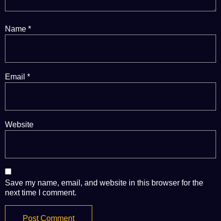
Name
*
Email
*
Website
Save my name, email, and website in this browser for the
next time I comment.