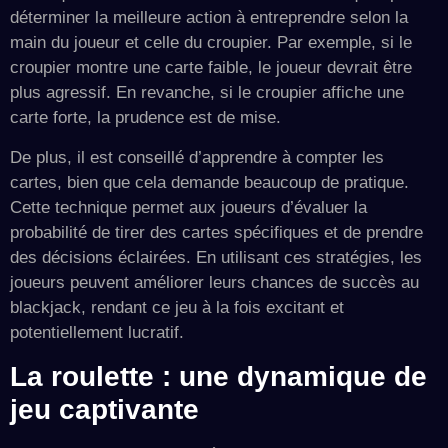
déterminer la meilleure action à entreprendre selon la
main du joueur et celle du croupier. Par exemple, si le
croupier montre une carte faible, le joueur devrait être
plus agressif. En revanche, si le croupier affiche une
carte forte, la prudence est de mise.
De plus, il est conseillé d’apprendre à compter les
cartes, bien que cela demande beaucoup de pratique.
Cette technique permet aux joueurs d’évaluer la
probabilité de tirer des cartes spécifiques et de prendre
des décisions éclairées. En utilisant ces stratégies, les
joueurs peuvent améliorer leurs chances de succès au
blackjack, rendant ce jeu à la fois excitant et
potentiellement lucratif.
La roulette : une dynamique de
jeu captivante