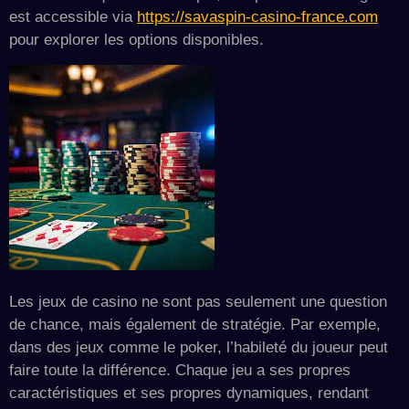
est accessible via
https://savaspin-casino-france.com
pour explorer les options disponibles.
Les jeux de casino ne sont pas seulement une question
de chance, mais également de stratégie. Par exemple,
dans des jeux comme le poker, l’habileté du joueur peut
faire toute la différence. Chaque jeu a ses propres
caractéristiques et ses propres dynamiques, rendant