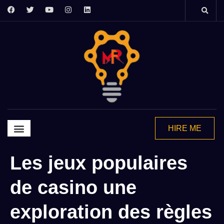
HIRE ME
Graphics Design
Video Editing
Motion Grapics
2d Animation
Les jeux populaires
de casino une
exploration des règles