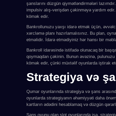
şanslarını düzgün qiymətləndirmələri lazımdır
impulsiv alış-verişdən çəkinməyə yardım edir.
kömək edir.
Bankrollunuzu yaxşı idarə etmək üçün, əvvəlcə
xərcləmə planı hazırlamalısınız. Bu plan, oyn
etməlidir. İdarə etmədiyiniz hər hansı bir məblə
Bankroll idarəsində istifadə olunacaq bir baş
qoymaqdan çəkinin. Bunun əvəzinə, pulunuzu bi
kömək edir, çünki müxtəlif oyunlarda iştirak et
Strategiya və ş
Qumar oyunlarında strategiya və şans arasında
oyunlarda strategiyanın əhəmiyyəti daha önəml
kartların ədədini hesablamaq və düzgün qərarla
Şans oyunu olan slot oyunlarında isə, strategi