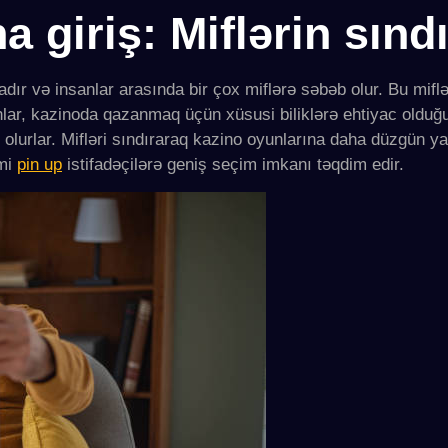
giriş: Miflərin sındı
ır və insanlar arasında bir çox miflərə səbəb olur. Bu miflər
nlar, kazinoda qazanmaq üçün xüsusi biliklərə ehtiyac olduğu
 olurlar. Mifləri sındıraraq kazino oyunlarına daha düzgün
imi
pin up
istifadəçilərə geniş seçim imkanı təqdim edir.