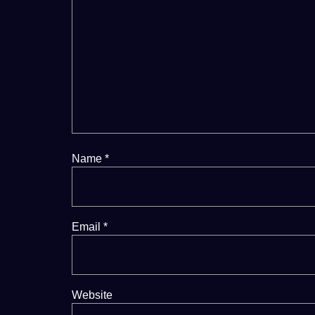
Name
*
Email
*
Website