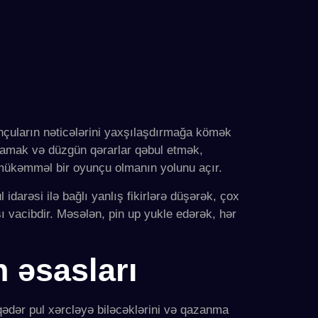
yunçuların nəticələrini yaxşılaşdırmağa kömək
nlamak və düzgün qərarlar qəbul etmək,
 mükəmməl bir oyunçu olmanın yolunu açır.
 idarəsi ilə bağlı yanlış fikirlərə düşərək, çox
ı vacibdir. Məsələn, pin up yukle edərək, hər
n əsasları
qədər pul xərcləyə biləcəklərini və qazanma