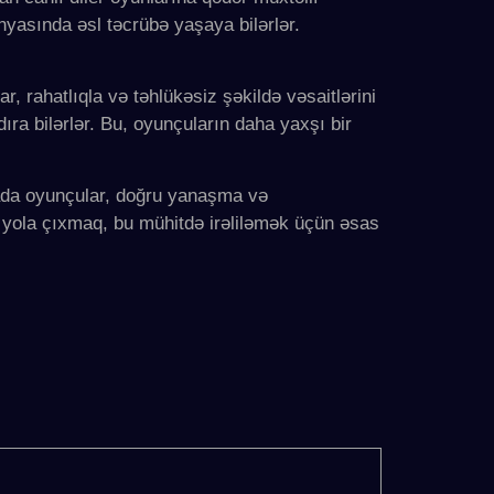
nyasında əsl təcrübə yaşaya bilərlər.
 rahatlıqla və təhlükəsiz şəkildə vəsaitlərini
şdıra bilərlər. Bu, oyunçuların daha yaxşı bir
rada oyunçular, doğru yanaşma və
lə yola çıxmaq, bu mühitdə irəliləmək üçün əsas