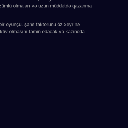
dözümlü olmaları və uzun müddətdə qazanma
bir oyunçu, şans faktorunu öz xeyrinə
ektiv olmasını təmin edəcək və kazinoda