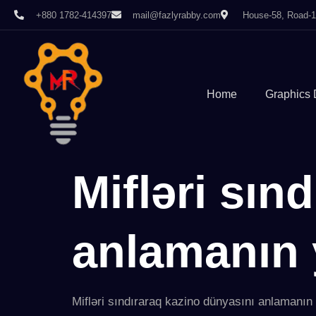
+880 1782-414397
mail@fazlyrabby.com
House-58, Road-1 
Home
Graphics 
Mifləri sın
anlamanın y
Mifləri sındıraraq kazino dünyasını anlamanın 