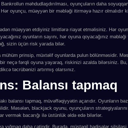
. Bankrollun məhdudlaşdırılması, oyunçuların daha soyuqqanl
 Hər oyunçu, müəyyən bir məbləği itirməyə hazır olmalıdır k
dən müəyyən etdiyiniz limitlərə riayət etməlisiniz. Hər oyun
ayacağınız oyunların sayını, hər oyuna qoyacağınız məbləği 
ğ, sizin üçün risk yarada bilər.
qa mühüm prinsip, müxtəlif oyunlarda pulun bölünməsidir. Məs
r neçə fərqli oyuna yayaraq, riskinizi azalda bilərsiniz. 
dikcə təcrübənizi artırmış olarsınız.
ans: Balansı tapmaq
kı balansı tapmaq, müvəffəqiyyətin açarıdır. Oyunların bəz
idir. Məsələn, blackjack oyunu, oyunçuların strategiyalarını
r vermək bacarığı ilə üstünlük əldə edə bilərlər.
ya yığmaq daha çətindir. Burada, müstəqil hadisələr silsiləs