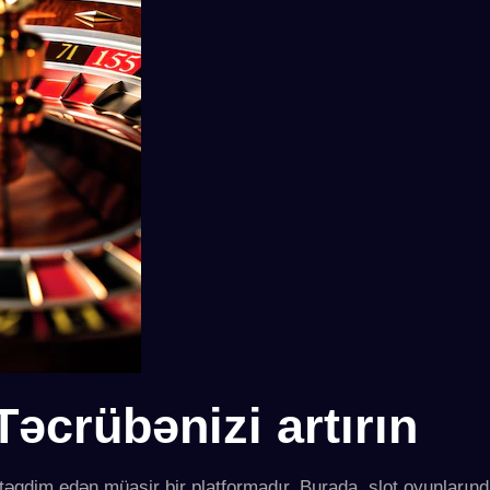
əcrübənizi artırın
qdim edən müasir bir platformadır. Burada, slot oyunlarında