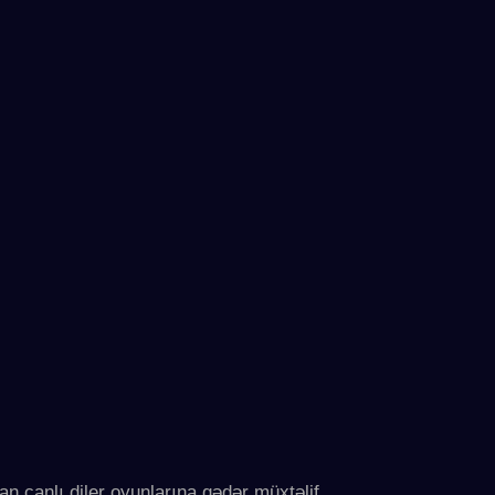
n canlı diler oyunlarına qədər müxtəlif