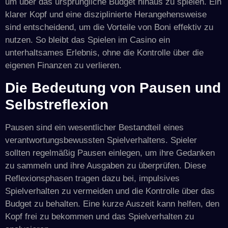
um über das ursprüngliche Budget hinaus zu spielen. Ein
klarer Kopf und eine disziplinierte Herangehensweise
sind entscheidend, um die Vorteile von Boni effektiv zu
nutzen. So bleibt das Spielen im Casino ein
unterhaltsames Erlebnis, ohne die Kontrolle über die
eigenen Finanzen zu verlieren.
Die Bedeutung von Pausen und
Selbstreflexion
Pausen sind ein wesentlicher Bestandteil eines
verantwortungsbewussten Spielverhaltens. Spieler
sollten regelmäßig Pausen einlegen, um ihre Gedanken
zu sammeln und ihre Ausgaben zu überprüfen. Diese
Reflexionsphasen tragen dazu bei, impulsives
Spielverhalten zu vermeiden und die Kontrolle über das
Budget zu behalten. Eine kurze Auszeit kann helfen, den
Kopf frei zu bekommen und das Spielverhalten zu