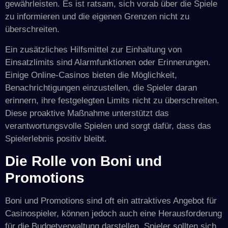
gewährleisten. Es ist ratsam, sich vorab über die Spiele
zu informieren und die eigenen Grenzen nicht zu
überschreiten.
Ein zusätzliches Hilfsmittel zur Einhaltung von
Einsatzlimits sind Alarmfunktionen oder Erinnerungen.
Einige Online-Casinos bieten die Möglichkeit,
Benachrichtigungen einzustellen, die Spieler daran
erinnern, ihre festgelegten Limits nicht zu überschreiten.
Diese proaktive Maßnahme unterstützt das
verantwortungsvolle Spielen und sorgt dafür, dass das
Spielerlebnis positiv bleibt.
Die Rolle von Boni und
Promotions
Boni und Promotions sind oft ein attraktives Angebot für
Casinospieler, können jedoch auch eine Herausforderung
für die Budgetverwaltung darstellen. Spieler sollten sich