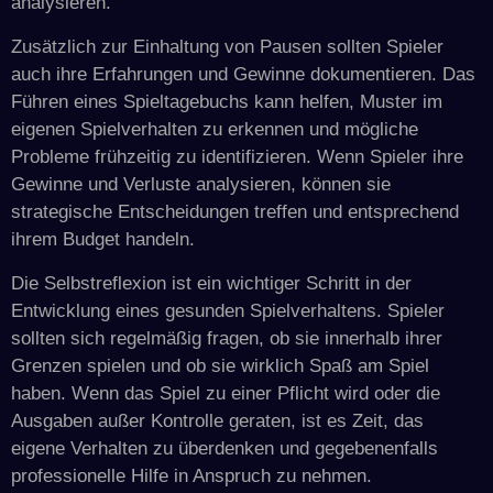
analysieren.
Zusätzlich zur Einhaltung von Pausen sollten Spieler
auch ihre Erfahrungen und Gewinne dokumentieren. Das
Führen eines Spieltagebuchs kann helfen, Muster im
eigenen Spielverhalten zu erkennen und mögliche
Probleme frühzeitig zu identifizieren. Wenn Spieler ihre
Gewinne und Verluste analysieren, können sie
strategische Entscheidungen treffen und entsprechend
ihrem Budget handeln.
Die Selbstreflexion ist ein wichtiger Schritt in der
Entwicklung eines gesunden Spielverhaltens. Spieler
sollten sich regelmäßig fragen, ob sie innerhalb ihrer
Grenzen spielen und ob sie wirklich Spaß am Spiel
haben. Wenn das Spiel zu einer Pflicht wird oder die
Ausgaben außer Kontrolle geraten, ist es Zeit, das
eigene Verhalten zu überdenken und gegebenenfalls
professionelle Hilfe in Anspruch zu nehmen.