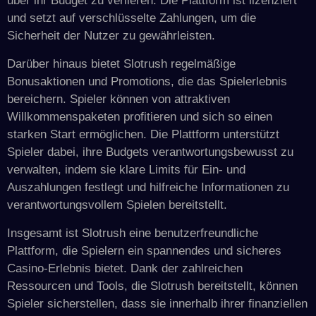
über ihr Budget zu verlieren. Die Plattform ist lizenziert
und setzt auf verschlüsselte Zahlungen, um die
Sicherheit der Nutzer zu gewährleisten.
Darüber hinaus bietet Slotrush regelmäßige
Bonusaktionen und Promotions, die das Spielerlebnis
bereichern. Spieler können von attraktiven
Willkommenspaketen profitieren und sich so einen
starken Start ermöglichen. Die Plattform unterstützt
Spieler dabei, ihre Budgets verantwortungsbewusst zu
verwalten, indem sie klare Limits für Ein- und
Auszahlungen festlegt und hilfreiche Informationen zu
verantwortungsvollem Spielen bereitstellt.
Insgesamt ist Slotrush eine benutzerfreundliche
Plattform, die Spielern ein spannendes und sicheres
Casino-Erlebnis bietet. Dank der zahlreichen
Ressourcen und Tools, die Slotrush bereitstellt, können
Spieler sicherstellen, dass sie innerhalb ihrer finanziellen