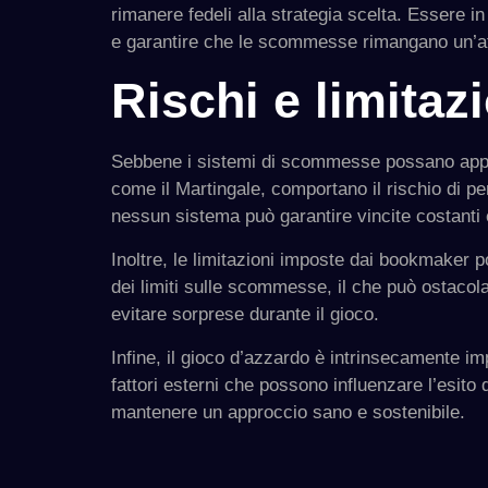
rimanere fedeli alla strategia scelta. Essere i
e garantire che le scommesse rimangano un’atti
Rischi e limita
Sebbene i sistemi di scommesse possano appari
come il Martingale, comportano il rischio di p
nessun sistema può garantire vincite costanti 
Inoltre, le limitazioni imposte dai bookmaker 
dei limiti sulle scommesse, il che può ostacol
evitare sorprese durante il gioco.
Infine, il gioco d’azzardo è intrinsecamente 
fattori esterni che possono influenzare l’esit
mantenere un approccio sano e sostenibile.