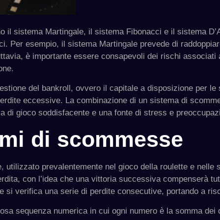
o il sistema Martingale, il sistema Fibonacci e il sistema D’
ifici. Per esempio, il sistema Martingale prevede di raddopp
Tuttavia, è importante essere consapevoli dei rischi associat
one.
estione del bankroll, ovvero il capitale a disposizione per l
o perdite eccessive. La combinazione di un sistema di scomme
nza di gioco soddisfacente e una fonte di stress e preoccupaz
stemi di scommesse
le, utilizzato prevalentemente nel gioco della roulette e ne
rdita, con l’idea che una vittoria successiva compenserà tutt
 si verifica una serie di perdite consecutive, portando a ris
amosa sequenza numerica in cui ogni numero è la somma dei d