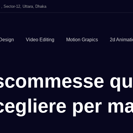
, Sector-12, Uttara, Dhaka
Design
Video Editing
Motion Grapics
2d Animati
 scommesse qu
cegliere per m