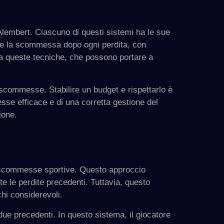
Alembert. Ciascuno di questi sistemi ha le sue
iare la scommessa dopo ogni perdita, con
i a queste tecniche, che possono portare a
e scommesse. Stabilire un budget e rispettarlo è
sse efficace e di una corretta gestione del
ione.
lle scommesse sportive. Questo approccio
e le perdite precedenti. Tuttavia, questo
chi considerevoli.
ue precedenti. In questo sistema, il giocatore