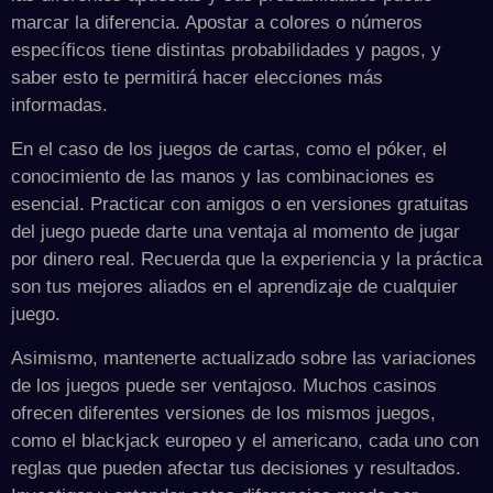
marcar la diferencia. Apostar a colores o números
específicos tiene distintas probabilidades y pagos, y
saber esto te permitirá hacer elecciones más
informadas.
En el caso de los juegos de cartas, como el póker, el
conocimiento de las manos y las combinaciones es
esencial. Practicar con amigos o en versiones gratuitas
del juego puede darte una ventaja al momento de jugar
por dinero real. Recuerda que la experiencia y la práctica
son tus mejores aliados en el aprendizaje de cualquier
juego.
Asimismo, mantenerte actualizado sobre las variaciones
de los juegos puede ser ventajoso. Muchos casinos
ofrecen diferentes versiones de los mismos juegos,
como el blackjack europeo y el americano, cada uno con
reglas que pueden afectar tus decisiones y resultados.