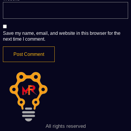
Save my name, email, and website in this browser for the
next time I comment.
All rights reserved