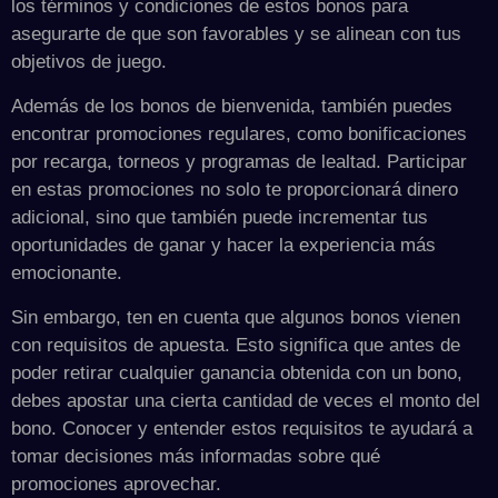
los términos y condiciones de estos bonos para
asegurarte de que son favorables y se alinean con tus
objetivos de juego.
Además de los bonos de bienvenida, también puedes
encontrar promociones regulares, como bonificaciones
por recarga, torneos y programas de lealtad. Participar
en estas promociones no solo te proporcionará dinero
adicional, sino que también puede incrementar tus
oportunidades de ganar y hacer la experiencia más
emocionante.
Sin embargo, ten en cuenta que algunos bonos vienen
con requisitos de apuesta. Esto significa que antes de
poder retirar cualquier ganancia obtenida con un bono,
debes apostar una cierta cantidad de veces el monto del
bono. Conocer y entender estos requisitos te ayudará a
tomar decisiones más informadas sobre qué
promociones aprovechar.