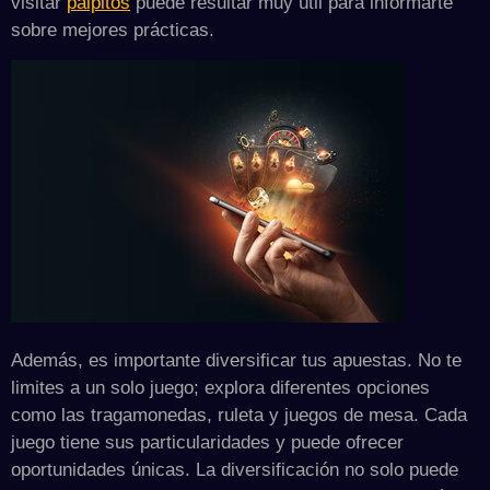
visitar
pálpitos
puede resultar muy útil para informarte
sobre mejores prácticas.
Además, es importante diversificar tus apuestas. No te
limites a un solo juego; explora diferentes opciones
como las tragamonedas, ruleta y juegos de mesa. Cada
juego tiene sus particularidades y puede ofrecer
oportunidades únicas. La diversificación no solo puede