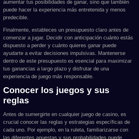
aumentar tus posibilidades de ganar, sino que también
puede hacer la experiencia más entretenida y menos
predecible.
Finalmente, estableces un presupuesto claro antes de
comenzar a jugar. Decidir con anticipación cuánto estás
dispuesto a perder y cuánto quieres ganar puede
ayudarte a evitar decisiones impulsivas. Mantenerse
dentro de este presupuesto es esencial para maximizar
tus ganancias a largo plazo y disfrutar de una
experiencia de juego más responsable.
Conocer los juegos y sus
reglas
Antes de sumergirte en cualquier juego de casino, es
crucial conocer las reglas y estrategias específicas de
cada uno. Por ejemplo, en la ruleta, familiarizarse con
las diferentes apuestas y sus probabilidades puede