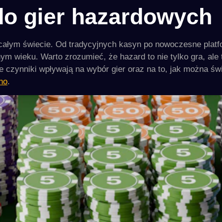
o gier hazardowych
całym świecie. Od tradycyjnych kasyn po nowoczesne platfo
ym wieku. Warto zrozumieć, że hazard to nie tylko gra, ale
ie czynniki wpływają na wybór gier oraz na to, jak można 
no
.