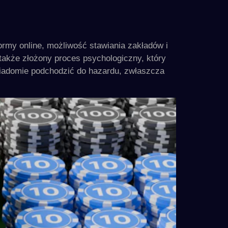
rmy online, możliwość stawiania zakładów i
 także złożony proces psychologiczny, który
świadomie podchodzić do hazardu, zwłaszcza