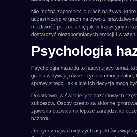
Nie można zapomnieć o grach na żywo, które 
uczestniczyć w grach na żywo z prawdziwymi
możliwość poczucia się jak w tradycyjnym ka
dostarczyć niezapomnianych emocji i wrażeń.
Psychologia ha
Psychologia hazardu to fascynujący temat, kt
grania wpływają różne czynniki emocjonalne, t
sprawy z tego, jak silnie ich decyzje mogą 
Dodatkowo, w świecie gier hazardowych częst
sukcesów. Osoby często są skłonne ignorować
zjawiska pozwala na lepsze zarządzanie oczek
hazardu.
Jednym z najważniejszych aspektów związanyc