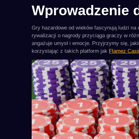
Wprowadzenie d
Gry hazardowe od wieków fascynują ludzi na 
rywalizacji o nagrody przyciąga graczy w różn
angażuje umysł i emocje. Przyjrzymy się, jak
korzystając z takich platform jak
Flamez Casi