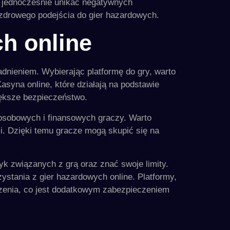
a jednocześnie unikać negatywnych
zdrowego podejścia do gier hazardowych.
h online
dnieniem. Wybierając platformę do gry, warto
asyna online, które działają na podstawie
iększe bezpieczeństwo.
 osobowych i finansowych graczy. Warto
i. Dzięki temu gracze mogą skupić się na
k związanych z grą oraz znać swoje limity.
ystania z gier hazardowych online. Platformy,
czenia, co jest dodatkowym zabezpieczeniem