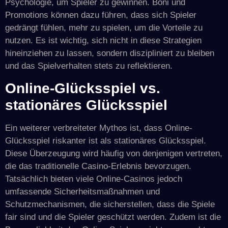
Psychologie, um Spieler zu gewinnen. Boni und
Promotions können dazu führen, dass sich Spieler
gedrängt fühlen, mehr zu spielen, um die Vorteile zu
nutzen. Es ist wichtig, sich nicht in diese Strategien
hineinziehen zu lassen, sondern diszipliniert zu bleiben
und das Spielverhalten stets zu reflektieren.
Online-Glücksspiel vs.
stationäres Glücksspiel
Ein weiterer verbreiteter Mythos ist, dass Online-
Glücksspiel riskanter ist als stationäres Glücksspiel.
Diese Überzeugung wird häufig von denjenigen vertreten,
die das traditionelle Casino-Erlebnis bevorzugen.
Tatsächlich bieten viele Online-Casinos jedoch
umfassende Sicherheitsmaßnahmen und
Schutzmechanismen, die sicherstellen, dass die Spiele
fair sind und die Spieler geschützt werden. Zudem ist die