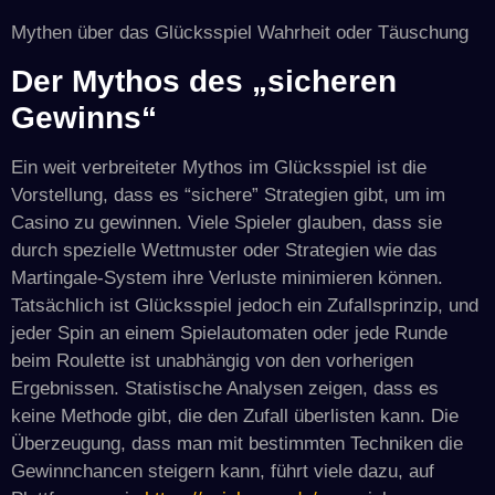
Mythen über das Glücksspiel Wahrheit oder Täuschung
Der Mythos des „sicheren
Gewinns“
Ein weit verbreiteter Mythos im Glücksspiel ist die
Vorstellung, dass es “sichere” Strategien gibt, um im
Casino zu gewinnen. Viele Spieler glauben, dass sie
durch spezielle Wettmuster oder Strategien wie das
Martingale-System ihre Verluste minimieren können.
Tatsächlich ist Glücksspiel jedoch ein Zufallsprinzip, und
jeder Spin an einem Spielautomaten oder jede Runde
beim Roulette ist unabhängig von den vorherigen
Ergebnissen. Statistische Analysen zeigen, dass es
keine Methode gibt, die den Zufall überlisten kann. Die
Überzeugung, dass man mit bestimmten Techniken die
Gewinnchancen steigern kann, führt viele dazu, auf