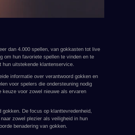
er dan 4.000 spellen, van gokkasten tot live
ig om hun favoriete spellen te vinden en te
t hun uitstekende klantenservice.
reide informatie over verantwoord gokken en
len voor spelers die ondersteuning nodig
e keuze voor zowel nieuwe als ervaren
 gokken. De focus op klanttevredenheid,
aar zowel plezier als veiligheid in hun
twoorde benadering van gokken.