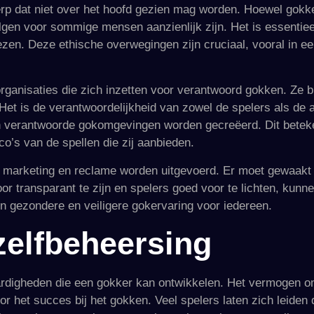
erp dat niet over het hoofd gezien mag worden. Hoewel go
olgen voor sommige mensen aanzienlijk zijn. Het is essentiee
zen. Deze ethische overwegingen zijn cruciaal, vooral in ee
 organisaties die zich inzetten voor verantwoord gokken. Ze
et is de verantwoordelijkheid van zowel de spelers als de 
 en verantwoorde gokomgevingen worden gecreëerd. Dit bete
co’s van de spellen die zij aanbieden.
 marketing en reclame worden uitgevoerd. Er moet gewaakt 
r transparant te zijn en spelers goed voor te lichten, kunn
een gezondere en veiligere gokervaring voor iedereen.
zelfbeheersing
aardigheden die een gokker kan ontwikkelen. Het vermogen o
or het succes bij het gokken. Veel spelers laten zich leiden d