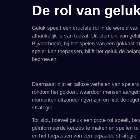
De rol van gelu
Geluk speelt een cruciale rol in de wereld va
afhankelijk is van toeval. Dit element van gel
Bijvoorbeeld, bij het spelen van een gokkast z
speler kan toepassen, blijft het geluk de bela
beproeven.
Daarnaast zijn er talloze verhalen van speler
rondom het gokken, waardoor mensen aangetro
momenten uitzonderingen zijn en niet de regel
strategie.
Tot slot, hoewel geluk een grote rol speelt, be
geïnformeerde keuzes te maken en spellen te 
en het toepassen van een bepaalde strategie, m