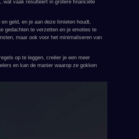
 wat vaak resulteert in grotere financiële
d en geld, en je aan deze limieten houdt,
je gedachten te verzetten en je emoties te
insten, maar ook voor het minimaliseren van
regels op te leggen, creëer je een meer
spelers en kan de manier waarop ze gokken