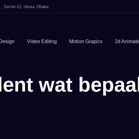
, Sector-12, Uttara, Dhaka
Design
Video Editing
Motion Grapics
2d Animati
lent wat bepaal