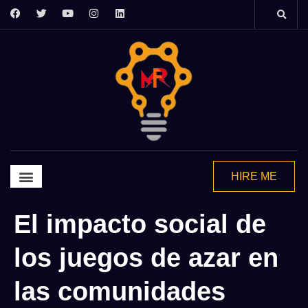
HIRE ME
Graphics Design
Video Editing
Motion Grapics
2d Animation
El impacto social de
los juegos de azar en
las comunidades